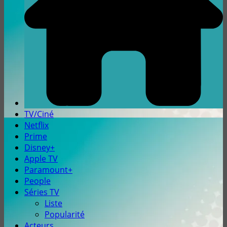
TV/Ciné
Netflix
Prime
Disney+
Apple TV
Paramount+
People
Séries TV
Liste
Popularité
Acteurs