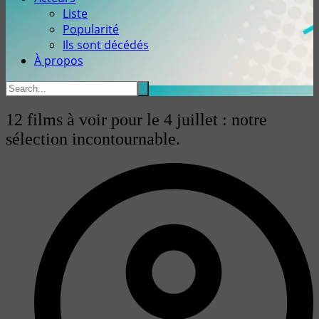
Liste
Popularité
Ils sont décédés
À propos
12 films à voir pour le 4 juillet : notre
sélection incontournable.