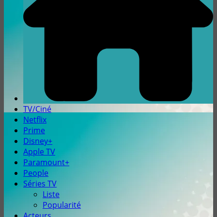
TV/Ciné
Netflix
Prime
Disney+
Apple TV
Paramount+
People
Séries TV
Liste
Popularité
Acteurs