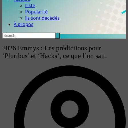
Liste
Popularité
Ils sont décédés
À propos
2026 Emmys : Les prédictions pour
‘Pluribus’ et ‘Hacks’, ce que l’on sait.