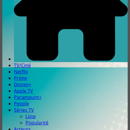
TV/Ciné
Netflix
Prime
Disney+
Apple TV
Paramount+
People
Séries TV
Liste
Popularité
Acteurs