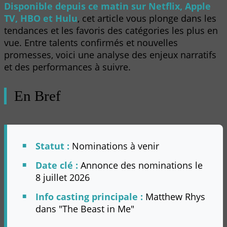
Disponible depuis ce matin sur Netflix, Apple
TV, HBO et Hulu
, cet article vous plonge dans les
tendances et les favoris des catégories les plus en
vue. Entre talents confirmés et nouvelles
promesses, voici une analyse des enjeux narratifs
et des performances à suivre.
En Bref
Statut :
Nominations à venir
Date clé :
Annonce des nominations le
8 juillet 2026
Info casting principale :
Matthew Rhys
dans "The Beast in Me"