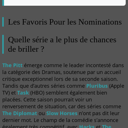
Les Favoris Pour les Nominations
Quelle série a le plus de chances
de briller ?
The Pitt
émerge comme le leader incontesté dans
la catégorie des Dramas, soutenue par un accueil
critique exceptionnel lors de sa seconde saison.
Tandis que d’autres séries comme
Pluribus
(Apple
TV) et
Task
(HBO) semblent également bien
placées. Cette saison pourrait voir un
renversement de situation, car des séries comme
The Diplomat
ou
Slow Horses
n’ont pas dit leur
dernier mot. Le champ de la comédie s’annonce
également très compétitif, avec
Hacks
et
The