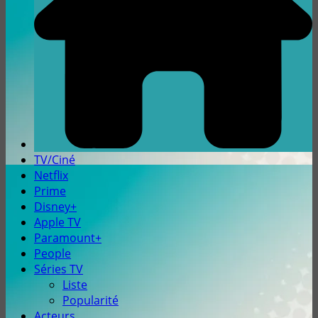
TV/Ciné
Netflix
Prime
Disney+
Apple TV
Paramount+
People
Séries TV
Liste
Popularité
Acteurs