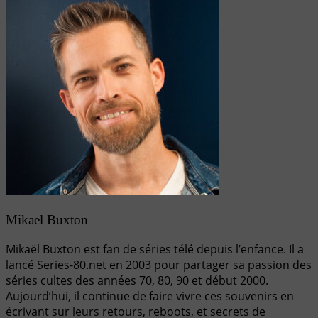
Mikael Buxton
Mikaël Buxton est fan de séries télé depuis l’enfance. Il a
lancé Series-80.net en 2003 pour partager sa passion des
séries cultes des années 70, 80, 90 et début 2000.
Aujourd’hui, il continue de faire vivre ces souvenirs en
écrivant sur leurs retours, reboots, et secrets de