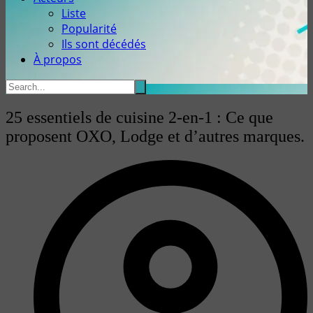
Liste
Popularité
Ils sont décédés
À propos
25 essentiels de cuisine 2-en-1 : Ce que
proposent OXO, Lodge et d’autres marques.