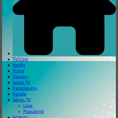
TV/Ciné
Netflix
Prime
Disney+
Apple TV
Paramount+
People
Séries TV
Liste
Popularité
Acteurs