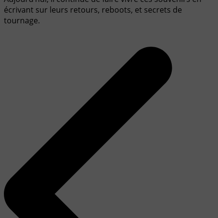
écrivant sur leurs retours, reboots, et secrets de
tournage.
Navigation
de
l’article