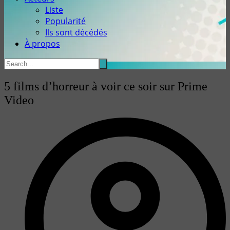
Liste
Popularité
Ils sont décédés
À propos
5 films d’horreur à voir ce soir sur Prime
Video