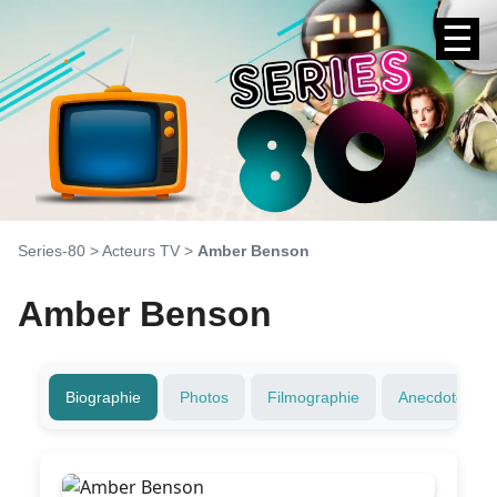
☰
Series-80
>
Acteurs TV
>
Amber Benson
Amber Benson
Biographie
Photos
Filmographie
Anecdotes