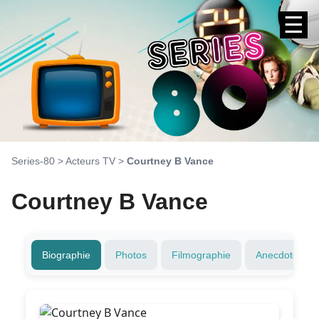
☰
Series-80
>
Acteurs TV
>
Courtney B Vance
Courtney B Vance
Biographie
Photos
Filmographie
Anecdotes