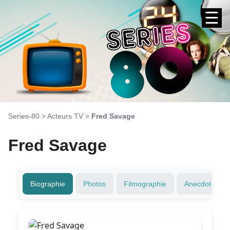
☰
Series-80
>
Acteurs TV
>
Fred Savage
Fred Savage
Biographie
Photos
Filmographie
Anecdotes