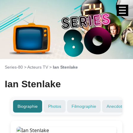
☰
Series-80
>
Acteurs TV
>
Ian Stenlake
Ian Stenlake
Biographie
Photos
Filmographie
Anecdotes