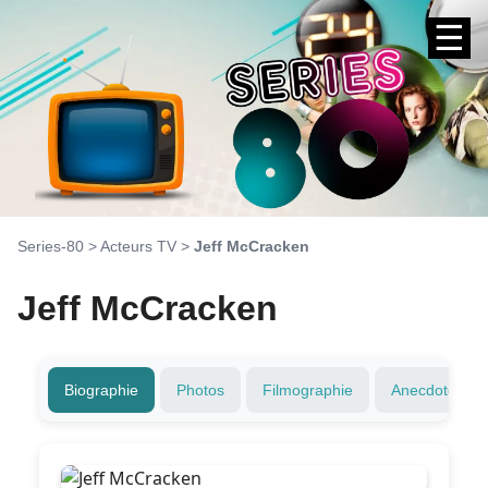
☰
Series-80
>
Acteurs TV
>
Jeff McCracken
Jeff McCracken
Biographie
Photos
Filmographie
Anecdotes