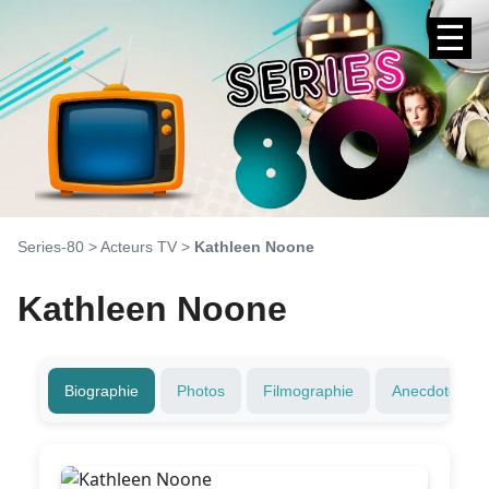
☰
Series-80
>
Acteurs TV
>
Kathleen Noone
Kathleen Noone
Biographie
Photos
Filmographie
Anecdotes