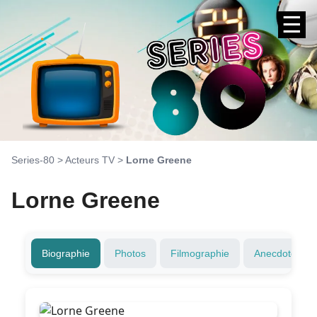
☰
Series-80
>
Acteurs TV
>
Lorne Greene
Lorne Greene
Biographie
Photos
Filmographie
Anecdotes