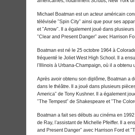
américaines, notamment Scrubs, New York unit
Michael Boatman est un acteur américain con
télévisée "Spin City" ainsi que pour ses appar
et "Arrow". Il a également joué dans plusieurs
"Clear and Present Danger" avec Harrison Fo
Boatman est né le 25 octobre 1964 à Colorado Sp
fréquenté le Joliet West High School. Il a ensu
l'Illinois à Urbana-Champaign, où il a obtenu 
Après avoir obtenu son diplôme, Boatman a d
dans le théâtre. Il a joué dans plusieurs pi
America" de Tony Kushner. Il a également jo
"The Tempest" de Shakespeare et "The Colo
Boatman a fait ses débuts au cinéma en 1992 da
de Ray, l'assistant de Michelle Pfeiffer. Il a 
and Present Danger" avec Harrison Ford et 