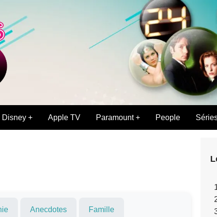
Disney +
Apple TV
Paramount +
People
Série
L
hie
Anecdotes
Famille