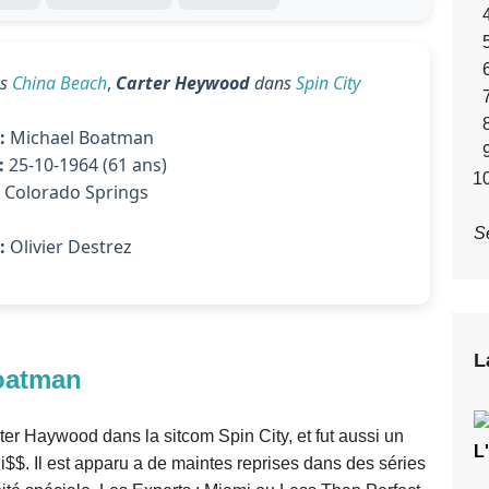
ns
China Beach
,
Carter Heywood
dans
Spin City
:
Michael Boatman
:
25-10-1964 (61 ans)
Colorado Springs
S
:
Olivier Destrez
L
oatman
rter Haywood dans la sitcom Spin City, et fut aussi un
L
i$$. Il est apparu a de maintes reprises dans des séries