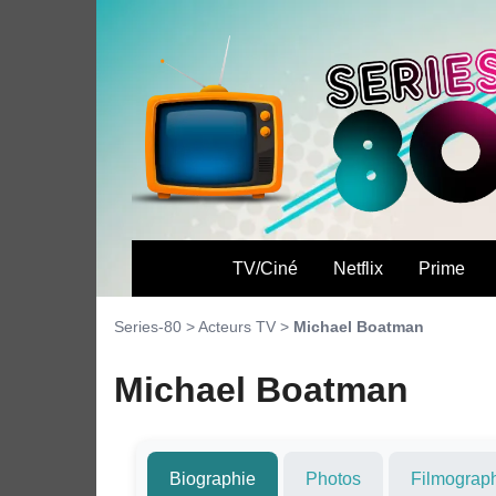
TV/Ciné
Netflix
Prime
Series-80
>
Acteurs TV
>
Michael Boatman
Michael Boatman
Biographie
Photos
Filmograp