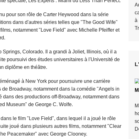
é spéciale, Les Experts : Miami ou Less Than Perfect.
A
c
nu pour son rôle de Carter Heywood dans la série
à
itions dans d'autres séries telles que "The Good Wife"
T
 films, notamment "Love Field" avec Michelle Pfeiffer et
rd.
rings, Colorado. Il a grandi à Joliet, Illinois, où il a
ite poursuivi des études universitaires à l'Université de
L
un diplôme en théâtre.
éménagé à New York pour poursuivre une carrière
èces de Broadway, notamment dans la comédie "Angels in
M
ué dans des productions off-Broadway, notamment dans
red Museum" de George C. Wolfe.
M
h
ns le film "Love Field", dans lequel il a joué le rôle
so
ensuite joué dans plusieurs autres films, notamment "Clear
D
"The Peacemaker" avec George Clooney.