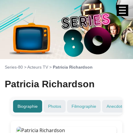
☰
Series-80
>
Acteurs TV
>
Patricia Richardson
Patricia Richardson
Biographie
Photos
Filmographie
Anecdotes