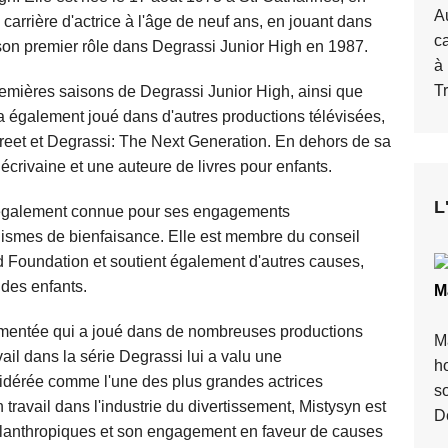
A
rrière d'actrice à l'âge de neuf ans, en jouant dans
c
 son premier rôle dans Degrassi Junior High en 1987.
à
T
remières saisons de Degrassi Junior High, ainsi que
a également joué dans d'autres productions télévisées,
treet et Degrassi: The Next Generation. En dehors de sa
 écrivaine et une auteure de livres pour enfants.
L
st également connue pour ses engagements
nismes de bienfaisance. Elle est membre du conseil
id Foundation et soutient également d'autres causes,
s des enfants.
M
rimentée qui a joué dans de nombreuses productions
M
vail dans la série Degrassi lui a valu une
h
sidérée comme l'une des plus grandes actrices
so
ravail dans l'industrie du divertissement, Mistysyn est
D
anthropiques et son engagement en faveur de causes