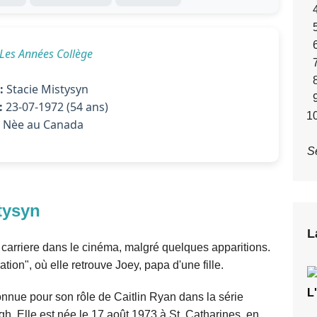
Les Années Collège
:
Stacie Mistysyn
:
23-07-1972 (54 ans)
Nèe au Canada
S
tysyn
L
e carriere dans le cinéma, malgré quelques apparitions.
tion", où elle retrouve Joey, papa d'une fille.
L
nnue pour son rôle de Caitlin Ryan dans la série
h. Elle est née le 17 août 1973 à St. Catharines, en