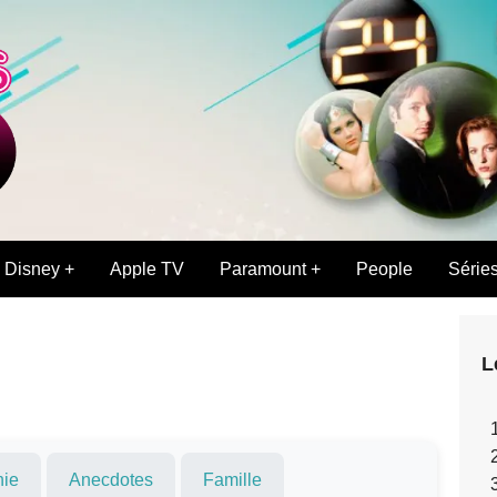
Disney +
Apple TV
Paramount +
People
Série
L
hie
Anecdotes
Famille