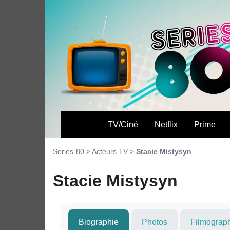
TV/Ciné
Netflix
Prime
Series-80
>
Acteurs TV
>
Stacie Mistysyn
Stacie Mistysyn
Biographie
Photos
Filmograp