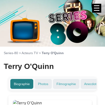
☰
Series-80
>
Acteurs TV
>
Terry O'Quinn
Terry O'Quinn
Biographie
Photos
Filmographie
Anecdotes