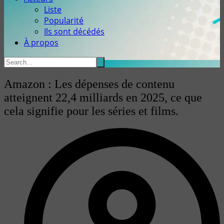
Liste
Popularité
Ils sont décédés
À propos
Amazon : Les dépenses de contenu
atteignent 22,4 milliards en 2025, ce que
cela signifie pour les séries et films.