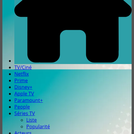
TV/Ciné
Netflix
Prime
Disney+
Apple TV
Paramount+
People
Séries TV
Liste
Popularité
Acteurs