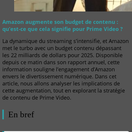
Amazon augmente son budget de contenu :
qu’est-ce que cela signifie pour Prime Video ?
La dynamique du streaming s’intensifie, et Amazon
met le turbo avec un budget contenu dépassant
les 22 milliards de dollars pour 2025. Disponible
depuis ce matin dans son rapport annuel, cette
information souligne l’engagement d’Amazon
envers le divertissement numérique. Dans cet
article, nous allons analyser les implications de
cette augmentation, tout en explorant la stratégie
de contenu de Prime Video.
En bref