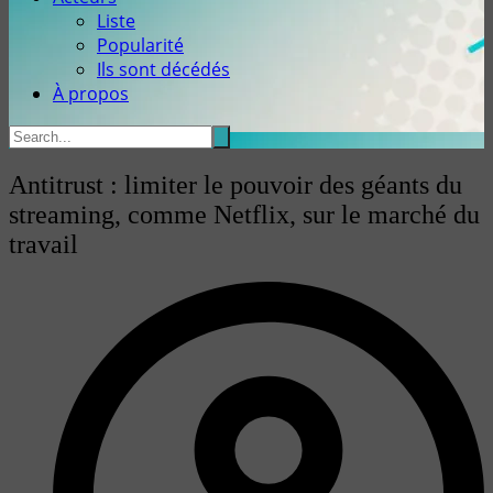
Liste
Popularité
Ils sont décédés
À propos
Antitrust : limiter le pouvoir des géants du
streaming, comme Netflix, sur le marché du
travail