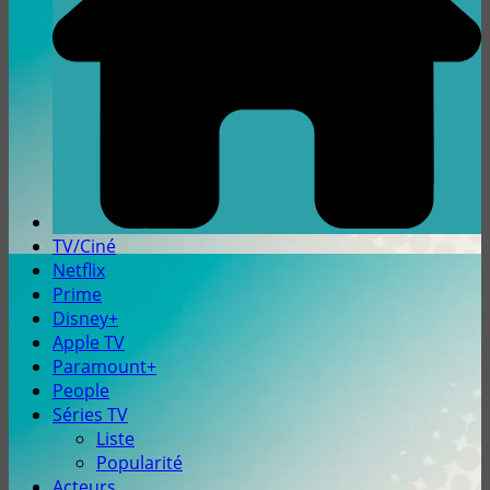
TV/Ciné
Netflix
Prime
Disney+
Apple TV
Paramount+
People
Séries TV
Liste
Popularité
Acteurs