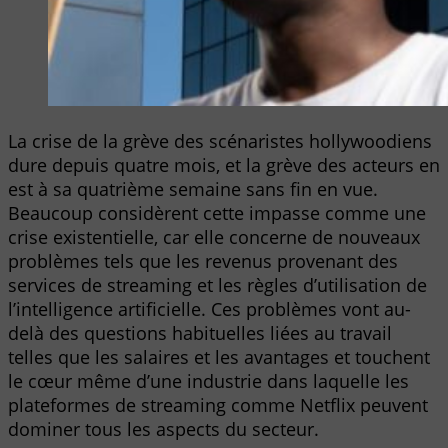
La crise de la grève des scénaristes hollywoodiens
dure depuis quatre mois, et la grève des acteurs en
est à sa quatrième semaine sans fin en vue.
Beaucoup considèrent cette impasse comme une
crise existentielle, car elle concerne de nouveaux
problèmes tels que les revenus provenant des
services de streaming et les règles d’utilisation de
l’intelligence artificielle. Ces problèmes vont au-
delà des questions habituelles liées au travail
telles que les salaires et les avantages et touchent
le cœur même d’une industrie dans laquelle les
plateformes de streaming comme Netflix peuvent
dominer tous les aspects du secteur.