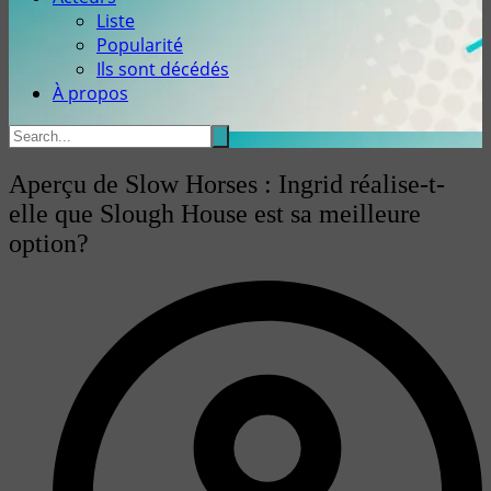
Liste
Popularité
Ils sont décédés
À propos
Aperçu de Slow Horses : Ingrid réalise-t-
elle que Slough House est sa meilleure
option?