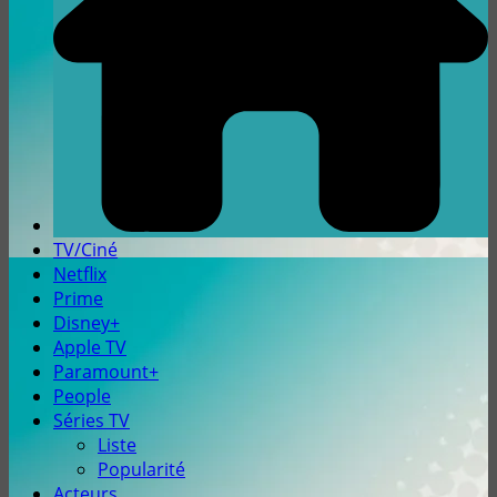
TV/Ciné
Netflix
Prime
Disney+
Apple TV
Paramount+
People
Séries TV
Liste
Popularité
Acteurs