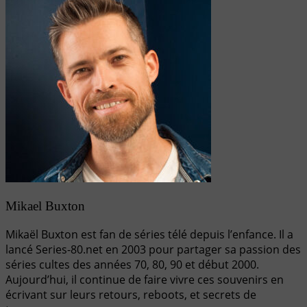
Mikael Buxton
Mikaël Buxton est fan de séries télé depuis l’enfance. Il a
lancé Series-80.net en 2003 pour partager sa passion des
séries cultes des années 70, 80, 90 et début 2000.
Aujourd’hui, il continue de faire vivre ces souvenirs en
écrivant sur leurs retours, reboots, et secrets de