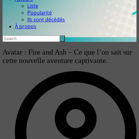
Liste
Popularité
Ils sont décédés
À propos
Avatar : Fire and Ash – Ce que l’on sait sur
cette nouvelle aventure captivante.