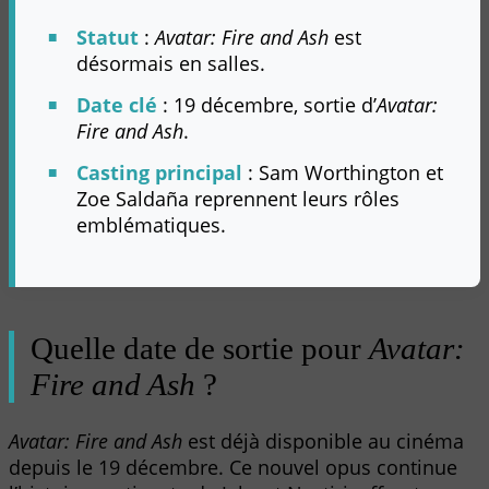
Statut
:
Avatar: Fire and Ash
est
désormais en salles.
Date clé
: 19 décembre, sortie d’
Avatar:
Fire and Ash
.
Casting principal
: Sam Worthington et
Zoe Saldaña reprennent leurs rôles
emblématiques.
Quelle date de sortie pour
Avatar:
Fire and Ash
?
Avatar: Fire and Ash
est déjà disponible au cinéma
depuis le 19 décembre. Ce nouvel opus continue