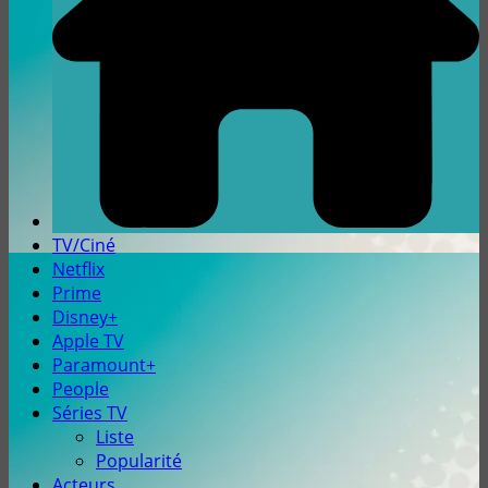
TV/Ciné
Netflix
Prime
Disney+
Apple TV
Paramount+
People
Séries TV
Liste
Popularité
Acteurs