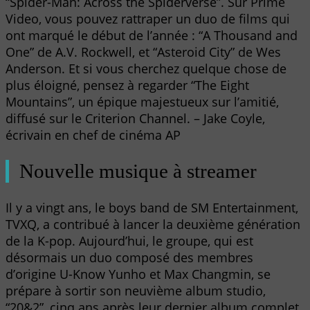
“Spider-Man: Across the Spiderverse”. Sur Prime
Video, vous pouvez rattraper un duo de films qui
ont marqué le début de l’année : “A Thousand and
One” de A.V. Rockwell, et “Asteroid City” de Wes
Anderson. Et si vous cherchez quelque chose de
plus éloigné, pensez à regarder “The Eight
Mountains”, un épique majestueux sur l’amitié,
diffusé sur le Criterion Channel. – Jake Coyle,
écrivain en chef de cinéma AP
Nouvelle musique à streamer
Il y a vingt ans, le boys band de SM Entertainment,
TVXQ, a contribué à lancer la deuxième génération
de la K-pop. Aujourd’hui, le groupe, qui est
désormais un duo composé des membres
d’origine U-Know Yunho et Max Changmin, se
prépare à sortir son neuvième album studio,
“20&2”, cinq ans après leur dernier album complet.