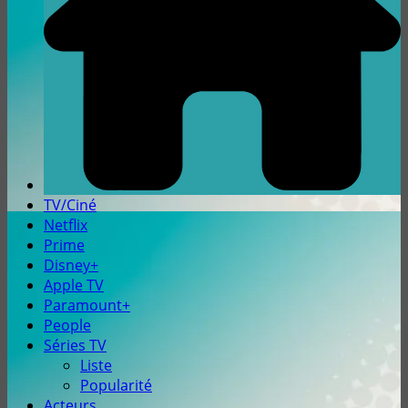
TV/Ciné
Netflix
Prime
Disney+
Apple TV
Paramount+
People
Séries TV
Liste
Popularité
Acteurs