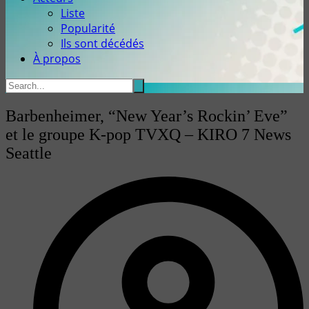
Liste
Popularité
Ils sont décédés
À propos
Barbenheimer, “New Year’s Rockin’ Eve”
et le groupe K-pop TVXQ – KIRO 7 News
Seattle