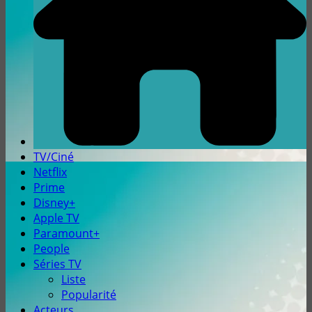
TV/Ciné
Netflix
Prime
Disney+
Apple TV
Paramount+
People
Séries TV
Liste
Popularité
Acteurs