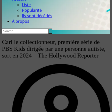
Liste
Popularité
Ils sont décédés
À propos
Carl le collectionneur, première série de
PBS Kids dirigée par une personne autiste,
sort en 2024 – The Hollywood Reporter