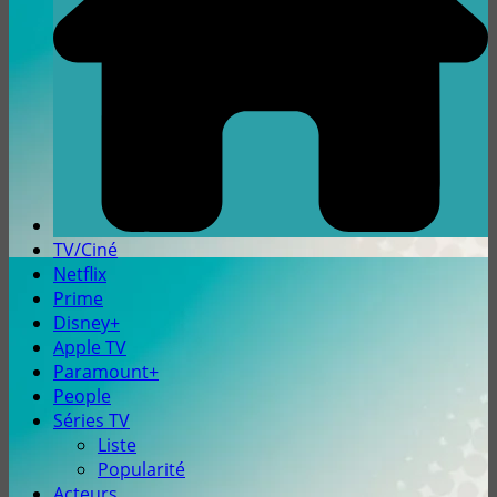
TV/Ciné
Netflix
Prime
Disney+
Apple TV
Paramount+
People
Séries TV
Liste
Popularité
Acteurs