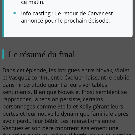
ce matin.
Info casting : Le retour de Carver est
annoncé pour le prochain épisode.
Le résumé du final
Dans cet épisode, les intrigues entre Novak, Violet
et Vasquez continuent d’évoluer, laissant le public
dans l’incertitude quant à leurs véritables
sentiments. Bien que Novak et Frost semblent se
rapprocher, la tension persiste, certains
personnages comme Stella et Kelly gérant leurs
pertes et leur nouvelle dynamique familiale après
avoir perdu leur bébé. Les interactions entre
Vasquez et son père montrent également une