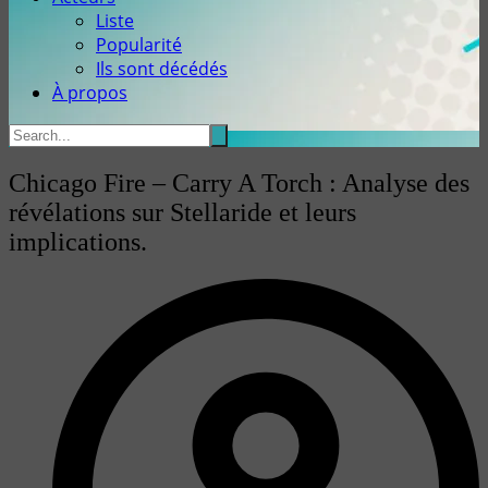
Liste
Popularité
Ils sont décédés
À propos
Chicago Fire – Carry A Torch : Analyse des
révélations sur Stellaride et leurs
implications.