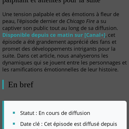
Une tension palpable et des émotions à fleur de
peau, l’épisode dernier de
Chicago Fire
a su
captiver son public tout au long de sa diffusion.
Disponible depuis ce matin sur [Canal+]
, cet
épisode a été grandement apprécié des fans et
promet des développements intrigants pour la
suite. Dans cet article, nous analyserons les
dynamiques qui se jouent entre les personnages et
les ramifications émotionnelles de leur histoire.
En bref
Statut : En cours de diffusion
Date clé : Cet épisode est diffusé depuis