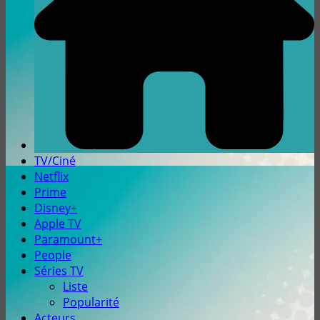
TV/Ciné
Netflix
Prime
Disney+
Apple TV
Paramount+
People
Séries TV
Liste
Popularité
Acteurs