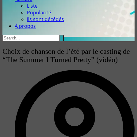
Liste
Popularité
Ils sont décédés
À propos
Choix de chanson de l’été par le casting de
“The Summer I Turned Pretty” (vidéo)