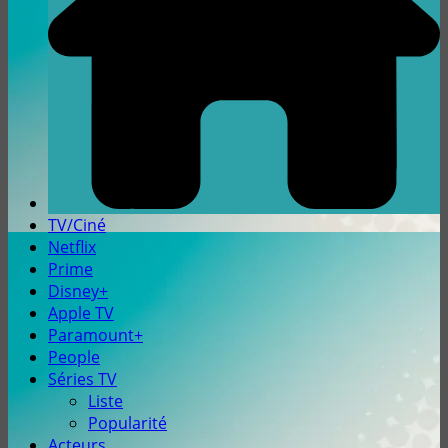
TV/Ciné
Netflix
Prime
Disney+
Apple TV
Paramount+
People
Séries TV
Liste
Popularité
Acteurs