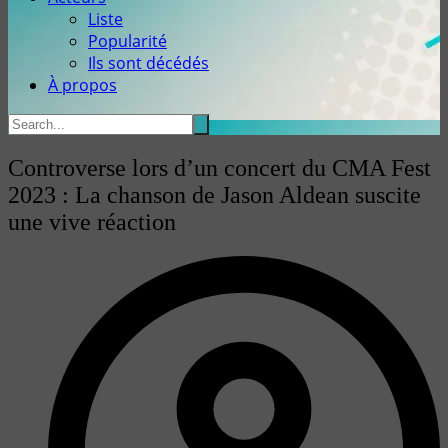
Liste
Popularité
Ils sont décédés
À propos
Controverse lors d’un concert du CMA Fest
2023 : La chanson de Jason Aldean suscite
une vive réaction