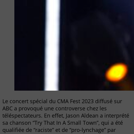
Le concert spécial du CMA Fest 2023 diffusé sur
ABC a provoqué une controverse chez les
téléspectateurs. En effet, Jason Aldean a interprété
sa chanson “Try That In A Small Town”, qui a été
qualifiée de “raciste” et de “pro-lynchage” par