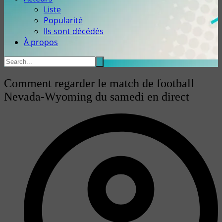
Liste
Popularité
Ils sont décédés
À propos
Comment regarder le match de football
Nevada-Wyoming du samedi en direct