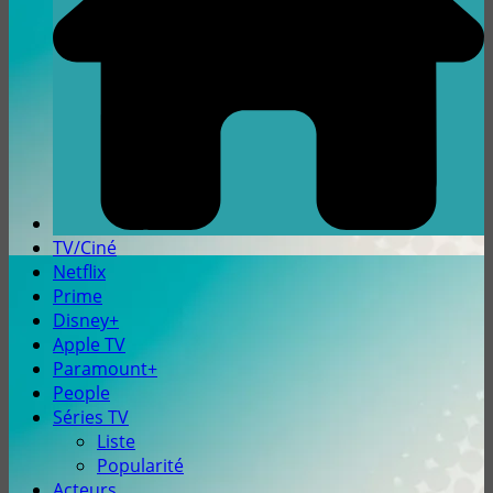
TV/Ciné
Netflix
Prime
Disney+
Apple TV
Paramount+
People
Séries TV
Liste
Popularité
Acteurs