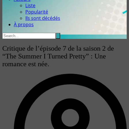
Liste
Popularité
Ils sont décédés
À propos
Critique de l’épisode 7 de la saison 2 de
“The Summer I Turned Pretty” : Une
romance est née.