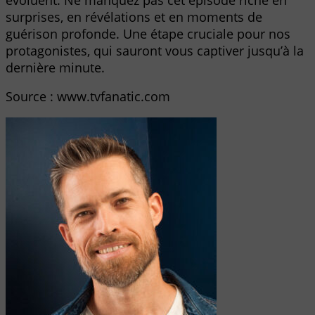
surprises, en révélations et en moments de
guérison profonde. Une étape cruciale pour nos
protagonistes, qui sauront vous captiver jusqu’à la
dernière minute.
Source : www.tvfanatic.com