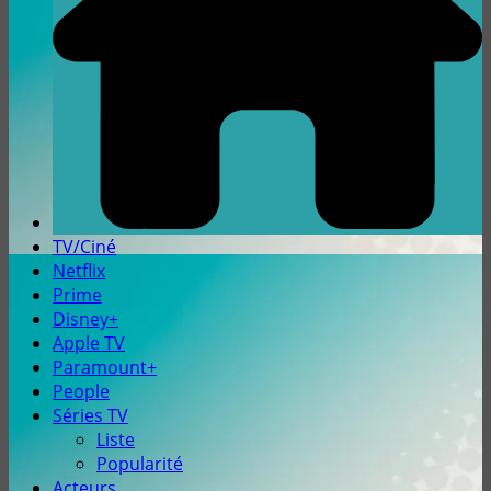
TV/Ciné
Netflix
Prime
Disney+
Apple TV
Paramount+
People
Séries TV
Liste
Popularité
Acteurs