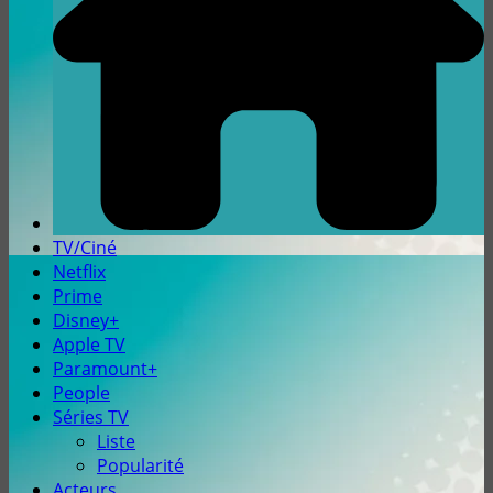
TV/Ciné
Netflix
Prime
Disney+
Apple TV
Paramount+
People
Séries TV
Liste
Popularité
Acteurs