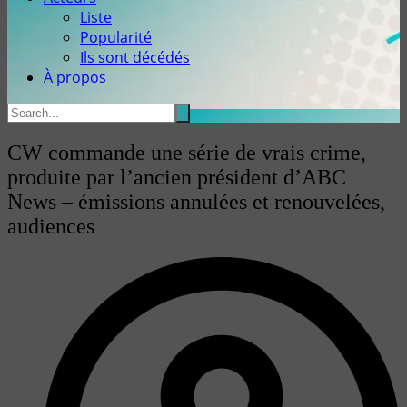
Liste
Popularité
Ils sont décédés
À propos
CW commande une série de vrais crime,
produite par l’ancien président d’ABC
News – émissions annulées et renouvelées,
audiences