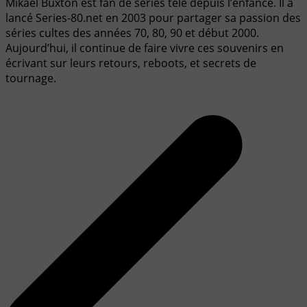
Mikaël Buxton est fan de séries télé depuis l’enfance. Il a
lancé Series-80.net en 2003 pour partager sa passion des
séries cultes des années 70, 80, 90 et début 2000.
Aujourd’hui, il continue de faire vivre ces souvenirs en
écrivant sur leurs retours, reboots, et secrets de
tournage.
Navigation
de
l’article