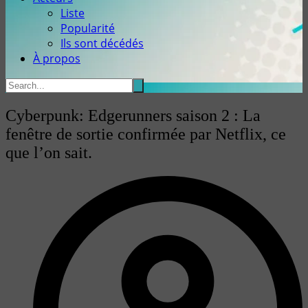
Liste
Popularité
Ils sont décédés
À propos
Cyberpunk: Edgerunners saison 2 : La
fenêtre de sortie confirmée par Netflix, ce
que l’on sait.