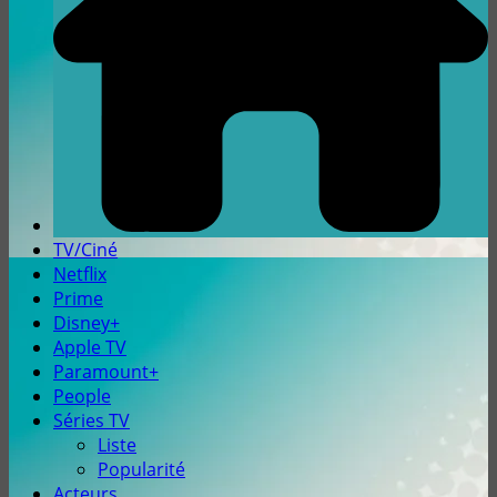
TV/Ciné
Netflix
Prime
Disney+
Apple TV
Paramount+
People
Séries TV
Liste
Popularité
Acteurs