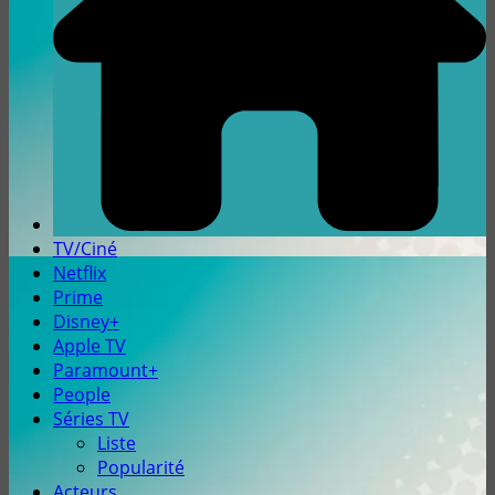
TV/Ciné
Netflix
Prime
Disney+
Apple TV
Paramount+
People
Séries TV
Liste
Popularité
Acteurs