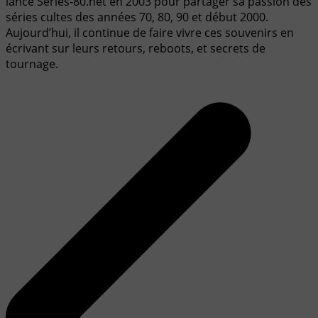
lancé Series-80.net en 2003 pour partager sa passion des
séries cultes des années 70, 80, 90 et début 2000.
Aujourd’hui, il continue de faire vivre ces souvenirs en
écrivant sur leurs retours, reboots, et secrets de
tournage.
Navigation
de
l’article