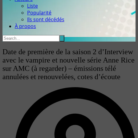
Liste
Popularité
Ils sont décédés
À propos
Date de première de la saison 2 d’Interview
avec le vampire et nouvelle série Anne Rice
sur AMC (à regarder) – émissions télé
annulées et renouvelées, cotes d’écoute