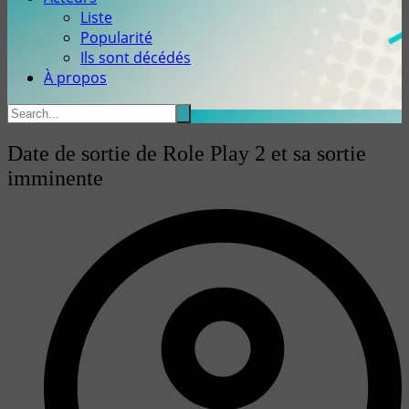
Liste
Popularité
Ils sont décédés
À propos
Date de sortie de Role Play 2 et sa sortie
imminente