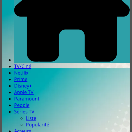
TV/Ciné
Netflix
Prime
Disney+
Apple TV
Paramount+
People
Séries TV
Liste
Popularité
Acteurs