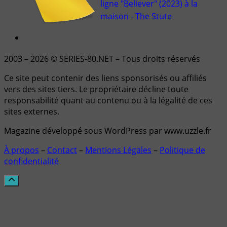
ligne "Believer" (2023) à la
maison - The Stute
2003 – 2026 © SERIES-80.NET – Tous droits réservés
Ce site peut contenir des liens sponsorisés ou affiliés
vers des sites tiers. Le propriétaire décline toute
responsabilité quant au contenu ou à la légalité de ces
sites externes.
Magazine développé sous WordPress par www.uzzle.fr
À propos
–
Contact
–
Mentions Légales
–
Politique de
confidentialité