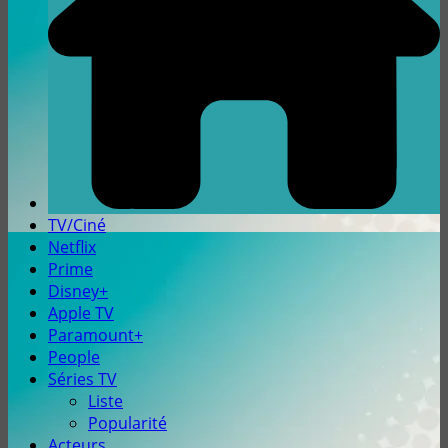
TV/Ciné
Netflix
Prime
Disney+
Apple TV
Paramount+
People
Séries TV
Liste
Popularité
Acteurs