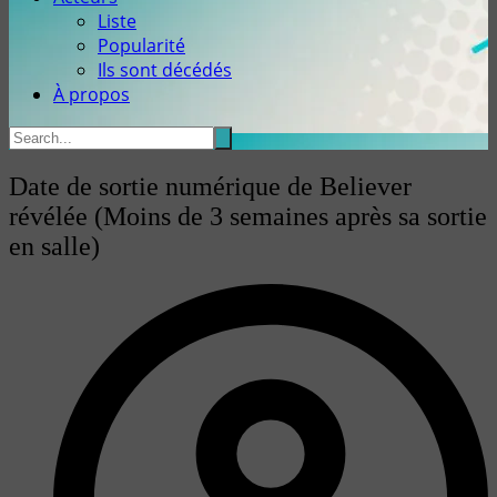
Liste
Popularité
Ils sont décédés
À propos
Date de sortie numérique de Believer
révélée (Moins de 3 semaines après sa sortie
en salle)