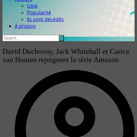
Liste
Popularité
Ils sont décédés
À propos
David Duchovny, Jack Whitehall et Carice
van Houten rejoignent la série Amazon