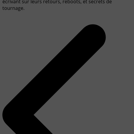
écrivant sur leurs retours, reboots, et secrets de
tournage.
Navigation
de
l’article