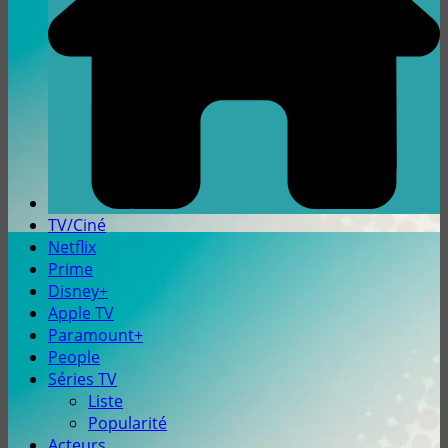
TV/Ciné
Netflix
Prime
Disney+
Apple TV
Paramount+
People
Séries TV
Liste
Popularité
Acteurs