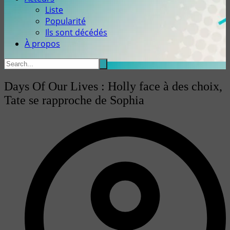
Liste
Popularité
Ils sont décédés
À propos
Days Of Our Lives : Holly face à des choix,
Tate se rapproche de Sophia