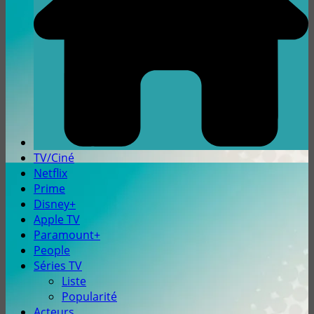
TV/Ciné
Netflix
Prime
Disney+
Apple TV
Paramount+
People
Séries TV
Liste
Popularité
Acteurs