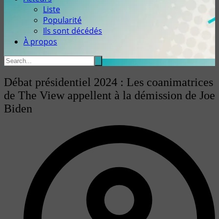
Liste
Popularité
Ils sont décédés
À propos
Débat présidentiel 2024 : Les coanimatrices
de The View appellent à la démission de Joe
Biden