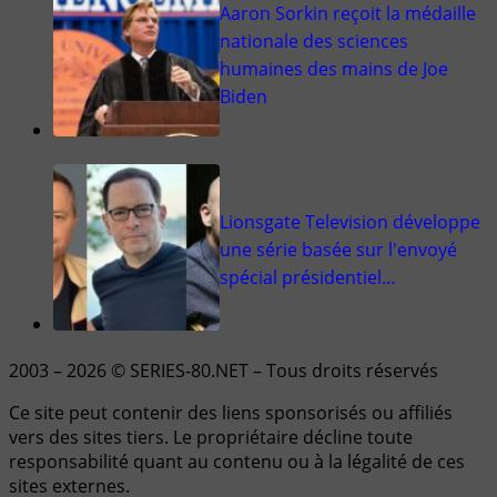
Aaron Sorkin reçoit la médaille
nationale des sciences
humaines des mains de Joe
Biden
Lionsgate Television développe
une série basée sur l'envoyé
spécial présidentiel…
2003 – 2026 © SERIES-80.NET – Tous droits réservés
Ce site peut contenir des liens sponsorisés ou affiliés
vers des sites tiers. Le propriétaire décline toute
responsabilité quant au contenu ou à la légalité de ces
sites externes.