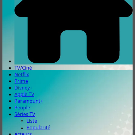
TV/Ciné
Netflix
Prime
Disney+
Apple TV
Paramount+
People
Séries TV
Liste
Popularité
Acteurs