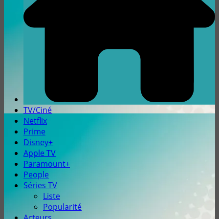
TV/Ciné
Netflix
Prime
Disney+
Apple TV
Paramount+
People
Séries TV
Liste
Popularité
Acteurs