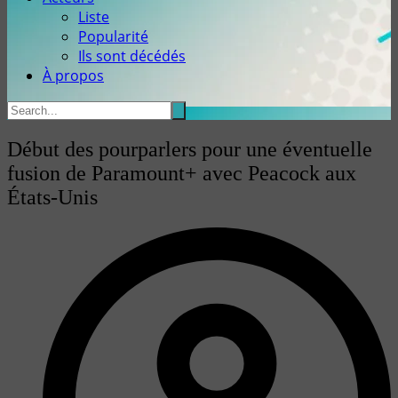
Liste
Popularité
Ils sont décédés
À propos
Début des pourparlers pour une éventuelle
fusion de Paramount+ avec Peacock aux
États-Unis