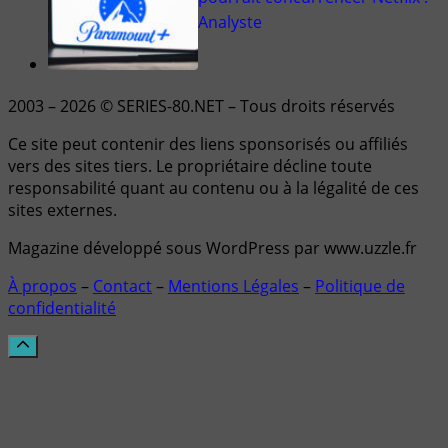
Analyste
2003 – 2026 © SERIES-80.NET – Tous droits réservés
Ce site peut contenir des liens sponsorisés ou affiliés
vers des sites tiers. Le propriétaire décline toute
responsabilité quant au contenu ou à la légalité de ces
sites externes.
Magazine développé sous WordPress par www.uzzle.fr
À propos
–
Contact
–
Mentions Légales
–
Politique de
confidentialité