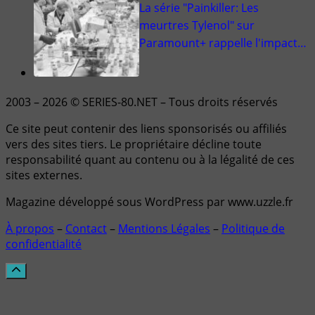
La série "Painkiller: Les
meurtres Tylenol" sur
Paramount+ rappelle l'impact…
2003 – 2026 © SERIES-80.NET – Tous droits réservés
Ce site peut contenir des liens sponsorisés ou affiliés
vers des sites tiers. Le propriétaire décline toute
responsabilité quant au contenu ou à la légalité de ces
sites externes.
Magazine développé sous WordPress par www.uzzle.fr
À propos
–
Contact
–
Mentions Légales
–
Politique de
confidentialité