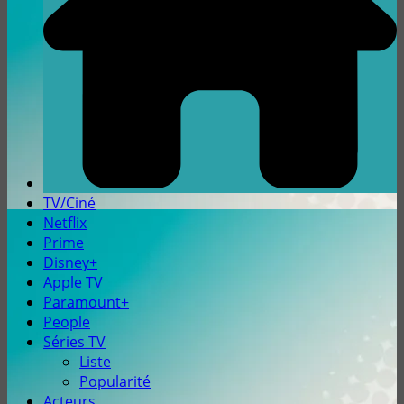
TV/Ciné
Netflix
Prime
Disney+
Apple TV
Paramount+
People
Séries TV
Liste
Popularité
Acteurs