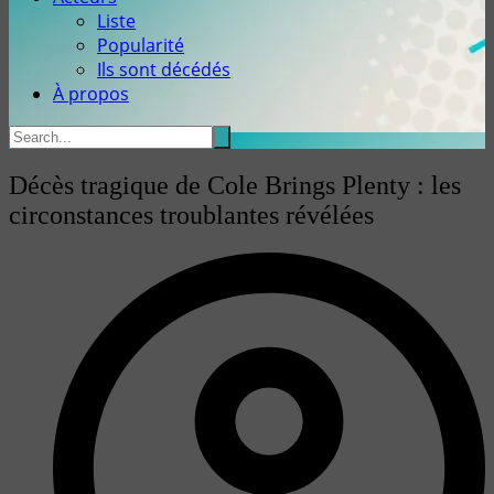
Liste
Popularité
Ils sont décédés
À propos
Décès tragique de Cole Brings Plenty : les
circonstances troublantes révélées