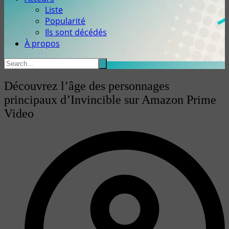
Liste
Popularité
Ils sont décédés
À propos
Découvrez l’âge des personnages
principaux d’Invincible sur Amazon Prime
Video