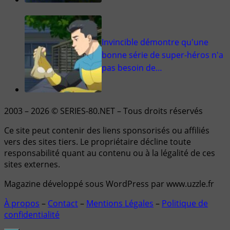
Invincible démontre qu'une
bonne série de super-héros n'a
pas besoin de…
2003 – 2026 © SERIES-80.NET – Tous droits réservés
Ce site peut contenir des liens sponsorisés ou affiliés
vers des sites tiers. Le propriétaire décline toute
responsabilité quant au contenu ou à la légalité de ces
sites externes.
Magazine développé sous WordPress par www.uzzle.fr
À propos
–
Contact
–
Mentions Légales
–
Politique de
confidentialité