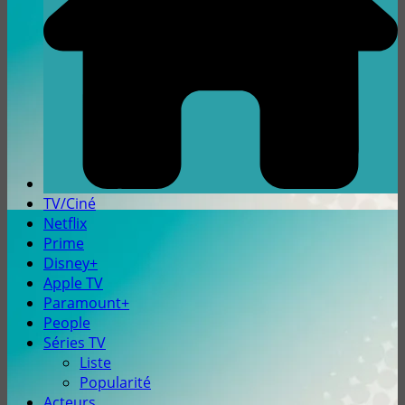
TV/Ciné
Netflix
Prime
Disney+
Apple TV
Paramount+
People
Séries TV
Liste
Popularité
Acteurs