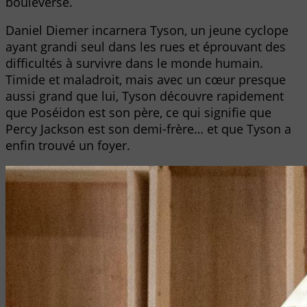
bouleversé.
Daniel Diemer incarnera Tyson, un jeune cyclope
ayant grandi seul dans les rues et éprouvant des
difficultés à survivre dans le monde humain.
Timide et maladroit, mais avec un cœur presque
aussi grand que lui, Tyson découvre rapidement
que Poséidon est son père, ce qui signifie que
Percy Jackson est son demi-frère… et que Tyson a
enfin trouvé un foyer.