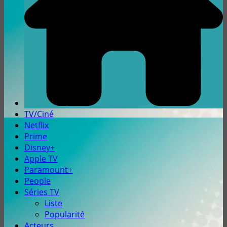
TV/Ciné
Netflix
Prime
Disney+
Apple TV
Paramount+
People
Séries TV
Liste
Popularité
Acteurs