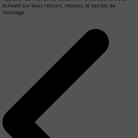
écrivant sur leurs retours, reboots, et secrets de
tournage.
Navigation
de
l’article