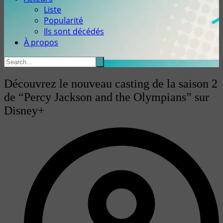
Liste
Popularité
Ils sont décédés
À propos
Découvrez le nouveau casting de la saison 2
de “Percy Jackson and the Olympians” sur
Disney+