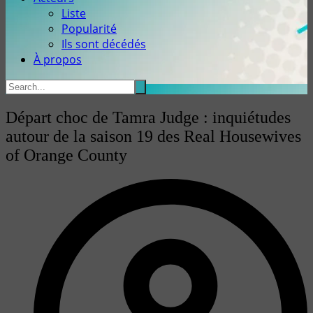
Liste
Popularité
Ils sont décédés
À propos
Départ choc de Tamra Judge : inquiétudes
autour de la saison 19 des Real Housewives
of Orange County