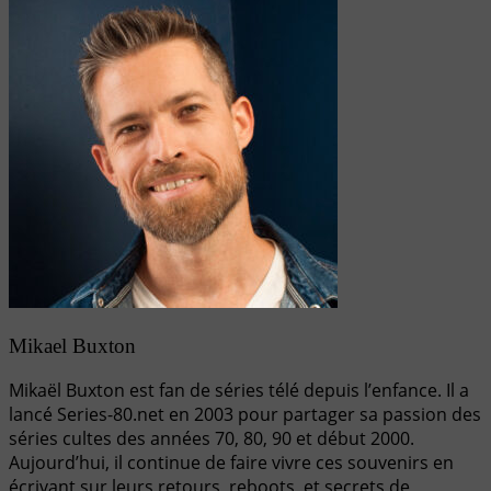
Mikael Buxton
Mikaël Buxton est fan de séries télé depuis l’enfance. Il a
lancé Series-80.net en 2003 pour partager sa passion des
séries cultes des années 70, 80, 90 et début 2000.
Aujourd’hui, il continue de faire vivre ces souvenirs en
écrivant sur leurs retours, reboots, et secrets de