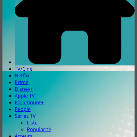
TV/Ciné
Netflix
Prime
Disney+
Apple TV
Paramount+
People
Séries TV
Liste
Popularité
Acteurs