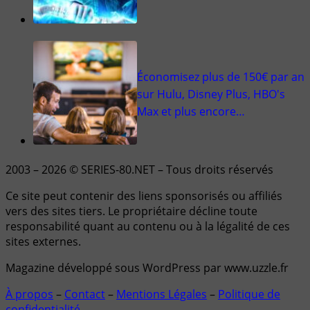
Économisez plus de 150€ par an
sur Hulu, Disney Plus, HBO's
Max et plus encore…
2003 – 2026 © SERIES-80.NET – Tous droits réservés
Ce site peut contenir des liens sponsorisés ou affiliés
vers des sites tiers. Le propriétaire décline toute
responsabilité quant au contenu ou à la légalité de ces
sites externes.
Magazine développé sous WordPress par www.uzzle.fr
À propos
–
Contact
–
Mentions Légales
–
Politique de
confidentialité