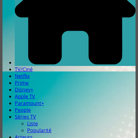
TV/Ciné
Netflix
Prime
Disney+
Apple TV
Paramount+
People
Séries TV
Liste
Popularité
Acteurs