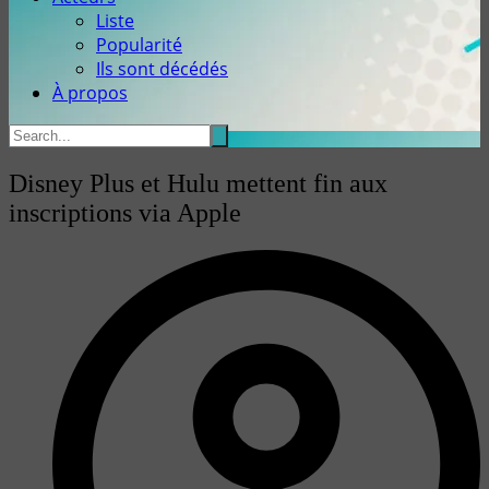
Liste
Popularité
Ils sont décédés
À propos
Disney Plus et Hulu mettent fin aux
inscriptions via Apple