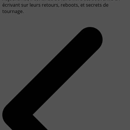
écrivant sur leurs retours, reboots, et secrets de
tournage.
Navigation
de
l’article