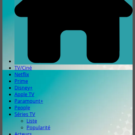
TV/Ciné
Netflix
Prime
Disney+
Apple TV
Paramount+
People
Séries TV
Liste
Popularité
Acteurs