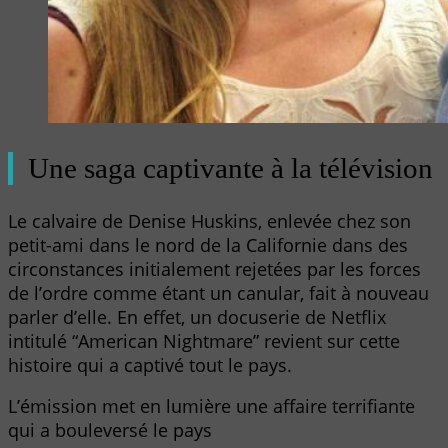
Une saga captivante à la télévision
Le calvaire de Denise Huskins, enlevée chez son
petit-ami dans le nord de la Californie dans des
circonstances initialement rejetées par les forces
de l’ordre comme étant un canular, fait à nouveau
parler d’elle. En effet, un docuserie de Netflix
intitulé “American Nightmare” revient sur cette
histoire qui a captivé tout le pays.
L’émission met en lumière une affaire terrifiante
qui a bouleversé le pays