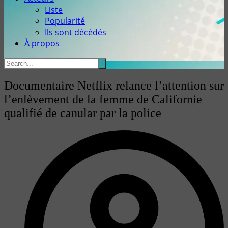
Liste
Popularité
Ils sont décédés
À propos
Documentaire Netflix relance l’attention sur
l’enlèvement de la femme de Californie
qualifié de canular par la police