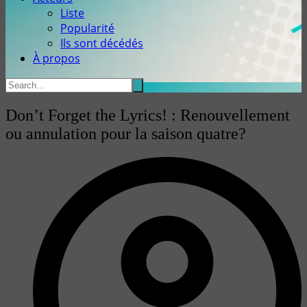
Liste
Popularité
Ils sont décédés
À propos
Don’t Forget the Lyrics! : Renouvellement
ou annulation pour la saison quatre?