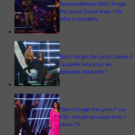
Renouvellement Don’t Forget
the Lyrics! Saison 4 sur FOX:
Infos à connaître
Don't Forget the Lyrics! Saison 3
: à quelle note pour les
épisodes chantants ?
"Don't Forget the Lyrics !" sur
FOX : annulé ou saison trois ? -
séries TV…