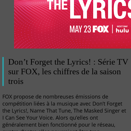
Don’t Forget the Lyrics! : Série TV
sur FOX, les chiffres de la saison
trois
FOX propose de nombreuses émissions de
compétition liées à la musique avec Don’t Forget
the Lyrics!, Name That Tune, The Masked Singer et
I Can See Your Voice. Alors qu’elles ont
généralement bien fonctionné pour le réseau,