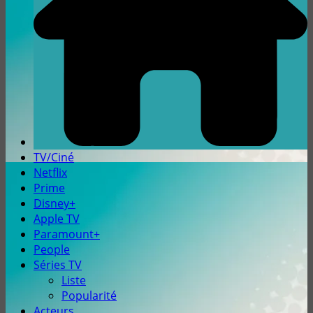
TV/Ciné
Netflix
Prime
Disney+
Apple TV
Paramount+
People
Séries TV
Liste
Popularité
Acteurs