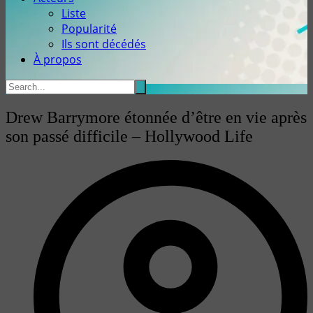
Liste
Popularité
Ils sont décédés
À propos
Drew Barrymore étonnée d’être en vie après
son passé difficile – Hollywood Life