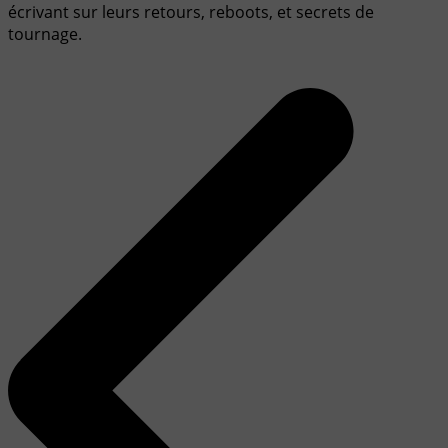
écrivant sur leurs retours, reboots, et secrets de
tournage.
Navigation
de
l’article