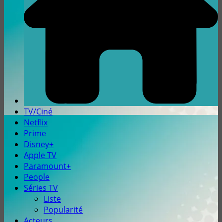
TV/Ciné
Netflix
Prime
Disney+
Apple TV
Paramount+
People
Séries TV
Liste
Popularité
Acteurs