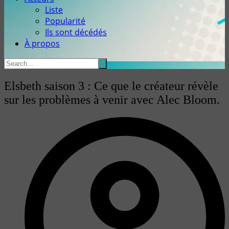
Liste
Popularité
Ils sont décédés
À propos
Elsbeth saison 3 : Ce que le créateur révèle
sur les problèmes à venir avec Alec Bloom.