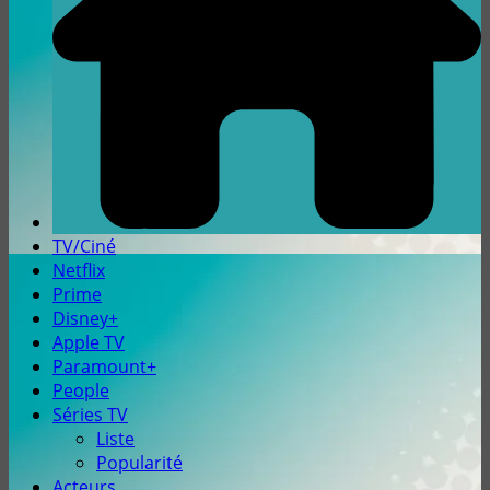
TV/Ciné
Netflix
Prime
Disney+
Apple TV
Paramount+
People
Séries TV
Liste
Popularité
Acteurs