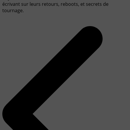
écrivant sur leurs retours, reboots, et secrets de
tournage.
Navigation
de
l’article