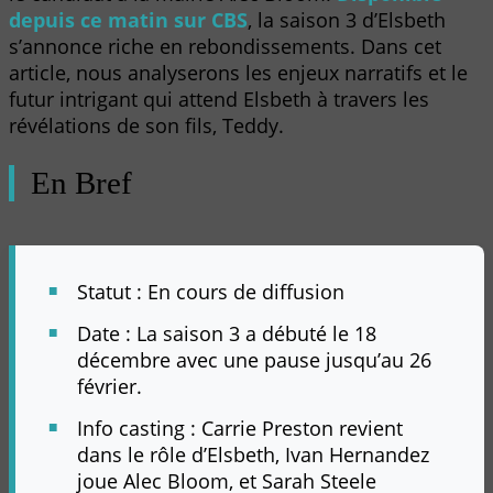
depuis ce matin sur CBS
, la saison 3 d’Elsbeth
s’annonce riche en rebondissements. Dans cet
article, nous analyserons les enjeux narratifs et le
futur intrigant qui attend Elsbeth à travers les
révélations de son fils, Teddy.
En Bref
Statut : En cours de diffusion
Date : La saison 3 a débuté le 18
décembre avec une pause jusqu’au 26
février.
Info casting : Carrie Preston revient
dans le rôle d’Elsbeth, Ivan Hernandez
joue Alec Bloom, et Sarah Steele