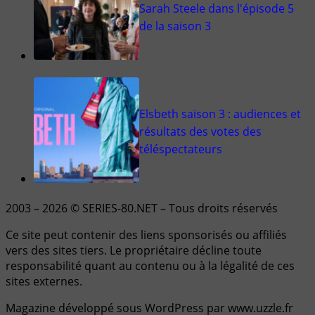
Sarah Steele dans l'épisode 5
de la saison 3
Elsbeth saison 3 : audiences et
résultats des votes des
téléspectateurs
2003 – 2026 © SERIES-80.NET – Tous droits réservés
Ce site peut contenir des liens sponsorisés ou affiliés
vers des sites tiers. Le propriétaire décline toute
responsabilité quant au contenu ou à la légalité de ces
sites externes.
Magazine développé sous WordPress par www.uzzle.fr