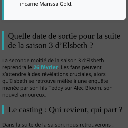
incarne Marissa Gold.
Quelle date de sortie pour la suite
de la saison 3 d’Elsbeth ?
La seconde moitié de la saison 3 d’Elsbeth
reprendra le
26 février
. Les fans peuvent
s’attendre à des révélations cruciales, alors
qu’Elsbeth se retrouve mêlée à une enquête
menée par son fils Teddy sur Alec Bloom, son
nouvel amoureux.
Le casting : Qui revient, qui part ?
Dans la suite de la saison, nous retrouverons :