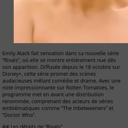
Emily Atack fait sensation dans sa nouvelle série
“Rivals”, où elle se montre entièrement nue dès
son apparition. Diffusée depuis le 18 octobre sur
Disney+, cette série promet des scènes
audacieuses mêlant comédie et drame. Avec une
note impressionnante sur Rotten Tomatoes, le
programme met en avant une distribution
renommée, comprenant des acteurs de séries
emblématiques comme “The Inbetweeners” et
“Doctor Who”.
## Les détails de “Rivals”