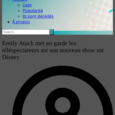
Liste
Popularité
Ils sont décédés
À propos
Emily Atack met en garde les
téléspectateurs sur son nouveau show sur
Disney