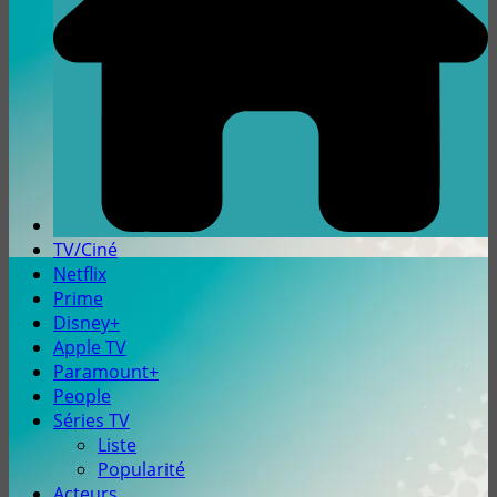
TV/Ciné
Netflix
Prime
Disney+
Apple TV
Paramount+
People
Séries TV
Liste
Popularité
Acteurs