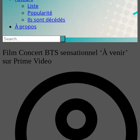
Liste
Popularité
Ils sont décédés
À propos
Film Concert BTS sensationnel ‘À venir’
sur Prime Video