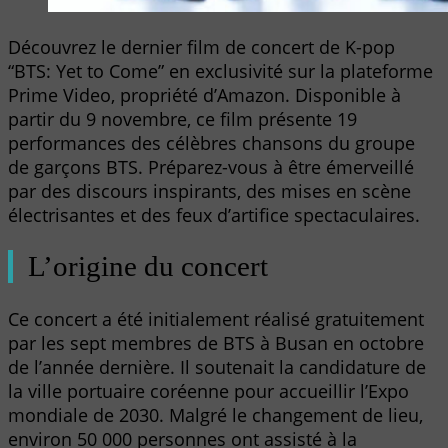
Découvrez le dernier film de concert de K-pop
“BTS: Yet to Come” en exclusivité sur la plateforme
Prime Video, propriété d’Amazon. Disponible à
partir du 9 novembre, ce film présente 19
performances des célèbres chansons du groupe
de garçons BTS. Préparez-vous à être émerveillé
par des discours inspirants, des mises en scène
électrisantes et des feux d’artifice spectaculaires.
L’origine du concert
Ce concert a été initialement réalisé gratuitement
par les sept membres de BTS à Busan en octobre
de l’année dernière. Il soutenait la candidature de
la ville portuaire coréenne pour accueillir l’Expo
mondiale de 2030. Malgré le changement de lieu,
environ 50 000 personnes ont assisté à la