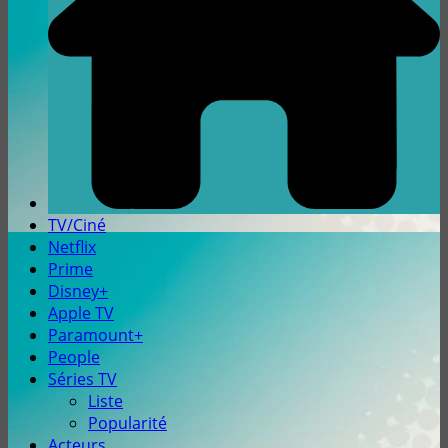
TV/Ciné
Netflix
Prime
Disney+
Apple TV
Paramount+
People
Séries TV
Liste
Popularité
Acteurs