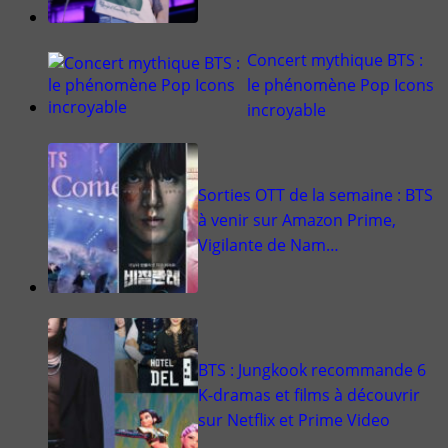
Concert mythique BTS :
le phénomène Pop Icons
incroyable
Sorties OTT de la semaine : BTS
à venir sur Amazon Prime,
Vigilante de Nam…
BTS : Jungkook recommande 6
K-dramas et films à découvrir
sur Netflix et Prime Video