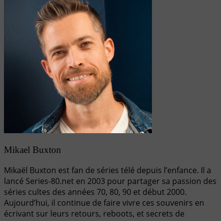
Mikael Buxton
Mikaël Buxton est fan de séries télé depuis l’enfance. Il a
lancé Series-80.net en 2003 pour partager sa passion des
séries cultes des années 70, 80, 90 et début 2000.
Aujourd’hui, il continue de faire vivre ces souvenirs en
écrivant sur leurs retours, reboots, et secrets de