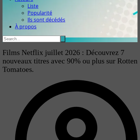
Liste
Popularité
Ils sont décédés
À propos
Films Netflix juillet 2026 : Découvrez 7
nouveaux titres avec 90% ou plus sur Rotten
Tomatoes.