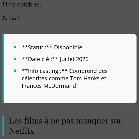
films notables.
En bref
**Statut :** Disponible
**Date clé :** Juillet 2026
**Info casting :** Comprend des
célébrités comme Tom Hanks et
Frances McDormand
Les films à ne pas manquer sur
Netflix