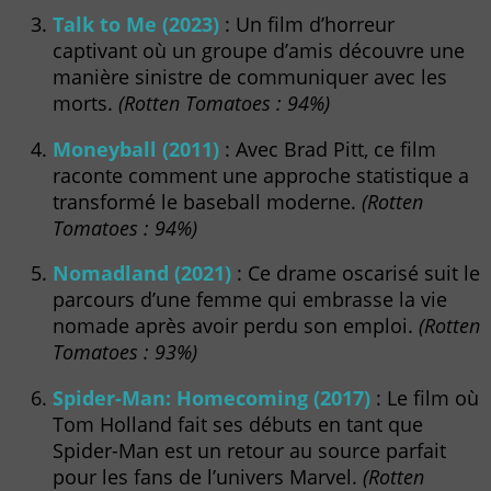
Talk to Me (2023)
: Un film d’horreur
captivant où un groupe d’amis découvre une
manière sinistre de communiquer avec les
morts.
(Rotten Tomatoes : 94%)
Moneyball (2011)
: Avec Brad Pitt, ce film
raconte comment une approche statistique a
transformé le baseball moderne.
(Rotten
Tomatoes : 94%)
Nomadland (2021)
: Ce drame oscarisé suit le
parcours d’une femme qui embrasse la vie
nomade après avoir perdu son emploi.
(Rotten
Tomatoes : 93%)
Spider-Man: Homecoming (2017)
: Le film où
Tom Holland fait ses débuts en tant que
Spider-Man est un retour au source parfait
pour les fans de l’univers Marvel.
(Rotten