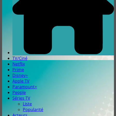
TV/Ciné
Netflix
Prime
Disney+
Apple TV
Paramount+
People
Séries TV
Liste
Popularité
Acteurs