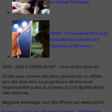
sur Rotten Tomatoes
Netflix : 10 nouveaux films avec
d'excellentes notes Rotten
Tomatoes à découvrir…
2003 – 2026 © SERIES-80.NET – Tous droits réservés
Ce site peut contenir des liens sponsorisés ou affiliés
vers des sites tiers. Le propriétaire décline toute
responsabilité quant au contenu ou à la légalité de ces
sites externes.
Magazine développé sous WordPress par www.uzzle.fr
À propos
–
Contact
–
Mentions Légales
–
Politique de