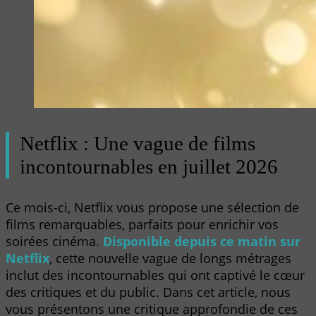
Netflix : Une vague de films
incontournables en juillet 2026
Ce mois-ci, Netflix vous propose une sélection de
films remarquables, parfaits pour enrichir vos
soirées cinéma.
Disponible depuis ce matin sur
Netflix
, cette nouvelle vague de longs métrages
inclut des incontournables qui ont captivé le cœur
des critiques et du public. Dans cet article, nous
vous présentons une critique approfondie de ces