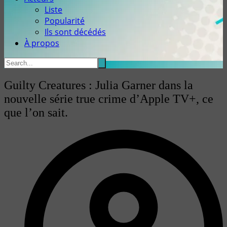
Liste
Popularité
Ils sont décédés
À propos
Guilty Creatures : Julia Garner dans la
nouvelle série true crime d’Apple TV+, ce
que l’on sait.