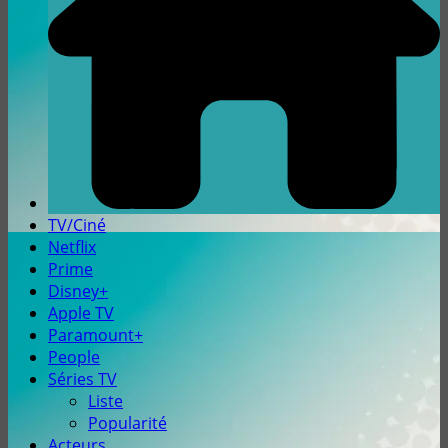
TV/Ciné
Netflix
Prime
Disney+
Apple TV
Paramount+
People
Séries TV
Liste
Popularité
Acteurs