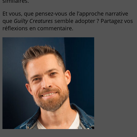
similaires.
Et vous, que pensez-vous de l’approche narrative
que
Guilty Creatures
semble adopter ? Partagez vos
réflexions en commentaire.