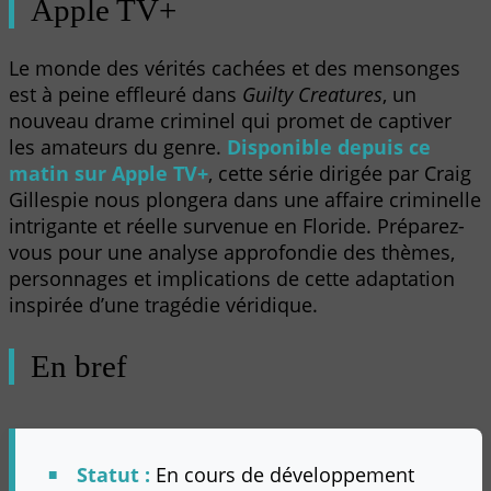
Apple TV+
Le monde des vérités cachées et des mensonges
est à peine effleuré dans
Guilty Creatures
, un
nouveau drame criminel qui promet de captiver
les amateurs du genre.
Disponible depuis ce
matin sur Apple TV+
, cette série dirigée par Craig
Gillespie nous plongera dans une affaire criminelle
intrigante et réelle survenue en Floride. Préparez-
vous pour une analyse approfondie des thèmes,
personnages et implications de cette adaptation
inspirée d’une tragédie véridique.
En bref
Statut :
En cours de développement