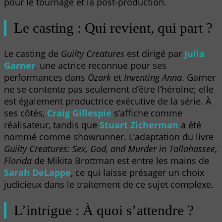
pour le tournage et la post-production.
Le casting : Qui revient, qui part ?
Le casting de
Guilty Creatures
est dirigé par
Julia
Garner
, une actrice reconnue pour ses
performances dans
Ozark
et
Inventing Anna
. Garner
ne se contente pas seulement d’être l’héroïne; elle
est également productrice exécutive de la série. À
ses côtés,
Craig Gillespie
s’affiche comme
réalisateur, tandis que
Stuart Zicherman
a été
nommé comme showrunner. L’adaptation du livre
Guilty Creatures: Sex, God, and Murder in Tallahassee,
Florida
de Mikita Brottman est entre les mains de
Sarah DeLappe
, ce qui laisse présager un choix
judicieux dans le traitement de ce sujet complexe.
L’intrigue : À quoi s’attendre ?