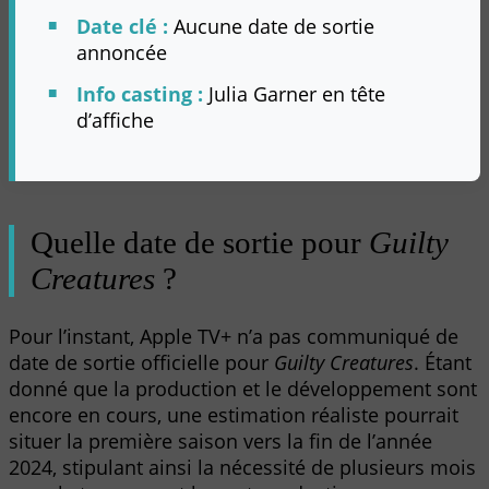
Date clé :
Aucune date de sortie
annoncée
Info casting :
Julia Garner en tête
d’affiche
Quelle date de sortie pour
Guilty
Creatures
?
Pour l’instant, Apple TV+ n’a pas communiqué de
date de sortie officielle pour
Guilty Creatures
. Étant
donné que la production et le développement sont
encore en cours, une estimation réaliste pourrait
situer la première saison vers la fin de l’année
2024, stipulant ainsi la nécessité de plusieurs mois