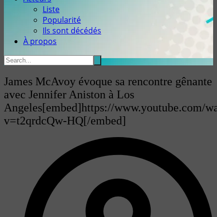
Liste
Popularité
Ils sont décédés
À propos
James McAvoy évoque sa rencontre gênante
avec Jennifer Aniston à Los
Angeles[embed]https://www.youtube.com/w
v=t2qrdcQw-HQ[/embed]