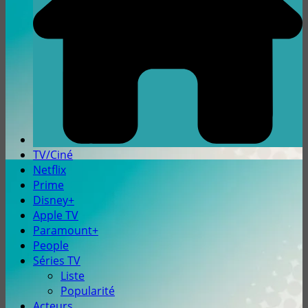
TV/Ciné
Netflix
Prime
Disney+
Apple TV
Paramount+
People
Séries TV
Liste
Popularité
Acteurs