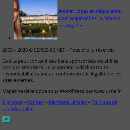
Jennifer Lopez en négociation
pour acquérir l'Azria Estate à
Los Angeles
2003 – 2026 © SERIES-80.NET – Tous droits réservés
Ce site peut contenir des liens sponsorisés ou affiliés
vers des sites tiers. Le propriétaire décline toute
responsabilité quant au contenu ou à la légalité de ces
sites externes.
Magazine développé sous WordPress par www.uzzle.fr
À propos
–
Contact
–
Mentions Légales
–
Politique de
confidentialité